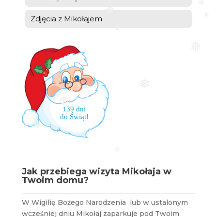
❅
❅
❅
Zdjęcia z Mikołajem
❅
❅
❅
❅
❅
❅
139 dni
do Świąt!
❅
❅
Jak przebiega wizyta Mikołaja w
Twoim domu?
W Wigilię Bożego Narodzenia lub w ustalonym
wcześniej dniu Mikołaj zaparkuje pod Twoim