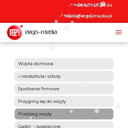
❅
+48 601 39 24 54
biuro@ergo-media.pl
❅
❅
❅
❅
❅
❅
Wizyta domowa
❅
❅
❅
❅
Przedszkola i szkoły
❅
Spotkanie firmowe
Przygotuj się do wizyty
❅
❅
❅
Przebieg wizyty
❅
Gadżety świąteczne